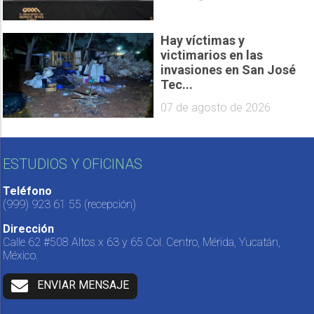
Hay víctimas y
victimarios en las
invasiones en San José
Tec...
07 de agosto de 2026
ESTUDIOS Y OFICINAS
Teléfono
(999) 923 61 55
(recepción)
Dirección
Calle 62 #508 Altos x 63 y 65 Col. Centro, Mérida, Yucatán,
México.
ENVIAR MENSAJE