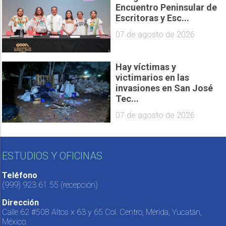
Encuentro Peninsular de
Escritoras y Esc...
07 de agosto de 2026
Hay víctimas y
victimarios en las
invasiones en San José
Tec...
07 de agosto de 2026
ESTUDIOS Y OFICINAS
Teléfono
(999) 923 61 55
(recepción)
Dirección
Calle 62 #508 Altos x 63 y 65 Col. Centro, Mérida, Yucatán,
México.