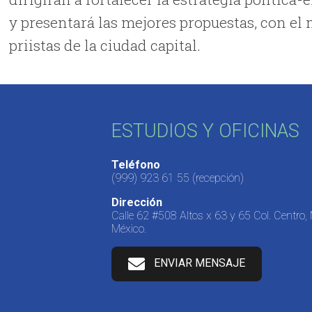
y presentará las mejores propuestas, con el m
priistas de la ciudad capital.
ESTUDIOS Y OFICINAS
Teléfono
(999) 923 61 55
(recepción)
Dirección
Calle 62 #508 Altos x 63 y 65 Col. Centro,
México.
ENVIAR MENSAJE