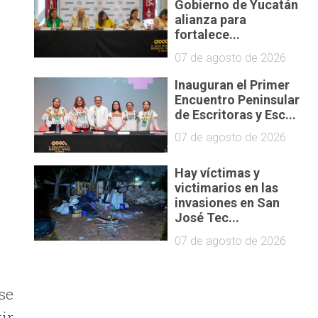
Gobierno de Yucatán
alianza para
fortalece...
07 de agosto de 2026
Inauguran el Primer
Encuentro Peninsular
de Escritoras y Esc...
07 de agosto de 2026
Hay víctimas y
victimarios en las
invasiones en San
José Tec...
07 de agosto de 2026
 se
tir