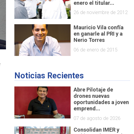
enero el titular...
26 de noviembre de 2012
Mauricio Vila confía
en ganarle al PRI y a
Nerio Torres
06 de enero de 2015
e
Noticias Recientes
Abre Pilotaje de
drones nuevas
oportunidades a joven
emprend...
07 de agosto de 2026
Consolidan IMER y