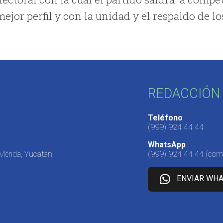
ejor perfil y con la unidad y el respaldo de lo
REDACCIÓN 
Teléfono
(999) 924 44 44
WhatsApp
 Mérida, Yucatán,
(999) 924 44 44
(come
ENVIAR WH