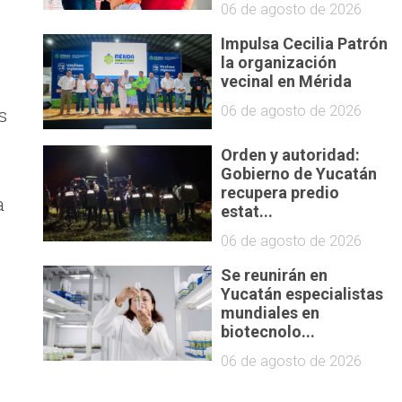
06 de agosto de 2026
Impulsa Cecilia Patrón
la organización
vecinal en Mérida
06 de agosto de 2026
s
Orden y autoridad:
Gobierno de Yucatán
recupera predio
a
estat...
06 de agosto de 2026
Se reunirán en
Yucatán especialistas
mundiales en
biotecnolo...
06 de agosto de 2026