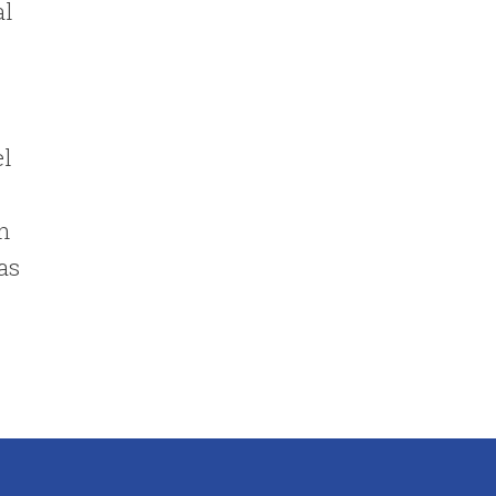
al
el
on
as