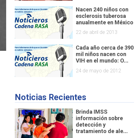
Nacen 240 niños con
esclerosis tuberosa
anualmente en México
22 de abril de 2013
Cada año cerca de 390
mil niños nacen con
VIH en el mundo: O...
24 de mayo de 2012
Noticias Recientes
Brinda IMSS
información sobre
detección y
tratamiento de ale...