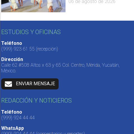
06 de agosto de 2026
ESTUDIOS Y OFICINAS
Teléfono
(999) 923 61 55
(recepción)
Dirección
Calle 62 #508 Altos x 63 y 65 Col. Centro, Mérida, Yucatán,
México.
ENVIAR MENSAJE
REDACCIÓN Y NOTICIEROS
Teléfono
(999) 924 44 44
WhatsApp
(999) 924 44 44
(comentarios y reportes)