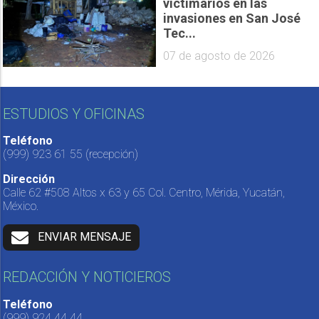
victimarios en las
invasiones en San José
Tec...
07 de agosto de 2026
ESTUDIOS Y OFICINAS
Teléfono
(999) 923 61 55
(recepción)
Dirección
Calle 62 #508 Altos x 63 y 65 Col. Centro, Mérida, Yucatán,
México.
ENVIAR MENSAJE
REDACCIÓN Y NOTICIEROS
Teléfono
(999) 924 44 44