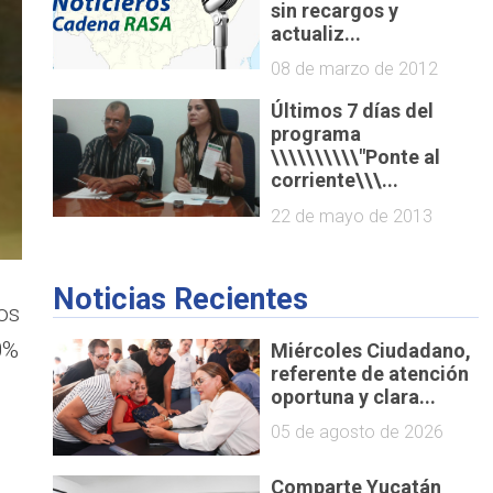
sin recargos y
actualiz...
08 de marzo de 2012
Últimos 7 días del
programa
\\\\\\\\\\"Ponte al
corriente\\\...
22 de mayo de 2013
Noticias Recientes
os
0%
Miércoles Ciudadano,
referente de atención
oportuna y clara...
05 de agosto de 2026
l
Comparte Yucatán