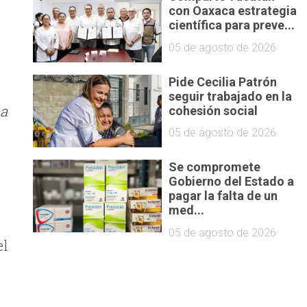
con Oaxaca estrategia
científica para preve...
05 de agosto de 2026
Pide Cecilia Patrón
seguir trabajado en la
 a
cohesión social
05 de agosto de 2026
Se compromete
Gobierno del Estado a
pagar la falta de un
med...
05 de agosto de 2026
el