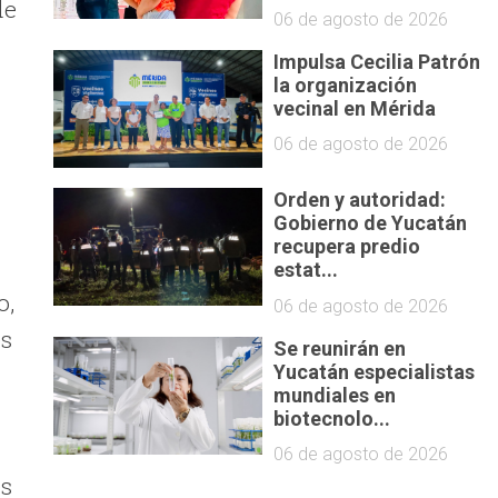
de
06 de agosto de 2026
Impulsa Cecilia Patrón
la organización
vecinal en Mérida
06 de agosto de 2026
Orden y autoridad:
Gobierno de Yucatán
recupera predio
estat...
o,
06 de agosto de 2026
es
Se reunirán en
Yucatán especialistas
mundiales en
biotecnolo...
06 de agosto de 2026
es