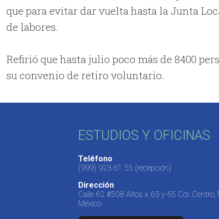
que para evitar dar vuelta hasta la Junta Lo
de labores.
Refirió que hasta julio poco más de 8400 pe
su convenio de retiro voluntario.
ESTUDIOS Y OFICINAS
Teléfono
(999) 923 61 55
(recepción)
Dirección
Calle 62 #508 Altos x 63 y 65 Col. Centro,
México.