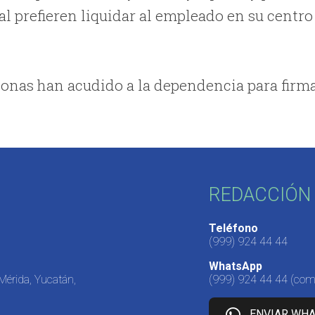
cal prefieren liquidar al empleado en su centro
rsonas han acudido a la dependencia para firm
REDACCIÓN 
Teléfono
(999) 924 44 44
WhatsApp
 Mérida, Yucatán,
(999) 924 44 44
(come
ENVIAR WH