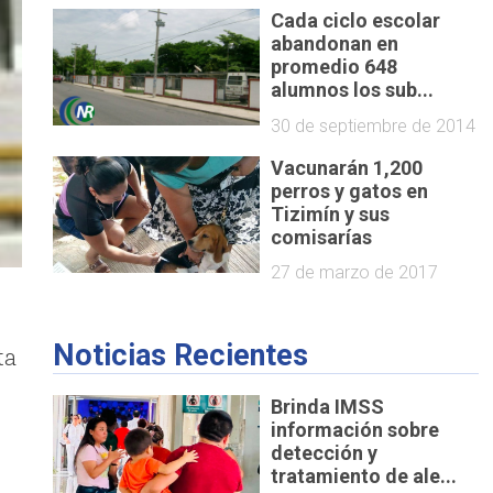
Cada ciclo escolar
abandonan en
promedio 648
alumnos los sub...
30 de septiembre de 2014
Vacunarán 1,200
perros y gatos en
Tizimín y sus
comisarías
27 de marzo de 2017
Noticias Recientes
ta
Brinda IMSS
información sobre
detección y
tratamiento de ale...