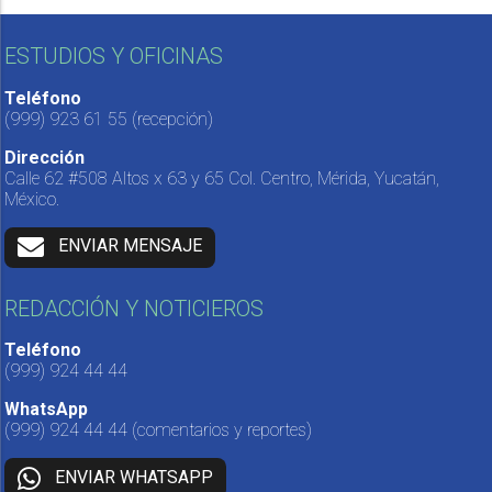
ESTUDIOS Y OFICINAS
Teléfono
(999) 923 61 55
(recepción)
Dirección
Calle 62 #508 Altos x 63 y 65 Col. Centro, Mérida, Yucatán,
México.
ENVIAR MENSAJE
REDACCIÓN Y NOTICIEROS
Teléfono
(999) 924 44 44
WhatsApp
(999) 924 44 44
(comentarios y reportes)
ENVIAR WHATSAPP