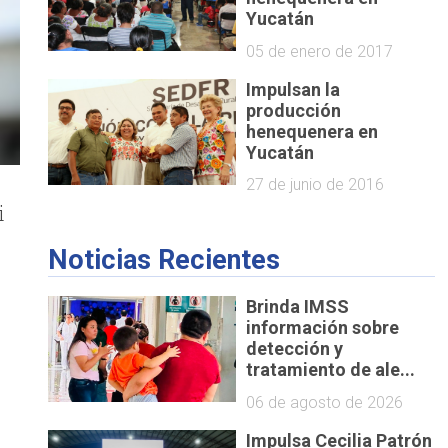
Yucatán
05 de enero de 2017
Impulsan la
producción
henequenera en
Yucatán
27 de junio de 2016
i
Noticias Recientes
Brinda IMSS
información sobre
detección y
tratamiento de ale...
06 de agosto de 2026
Impulsa Cecilia Patrón