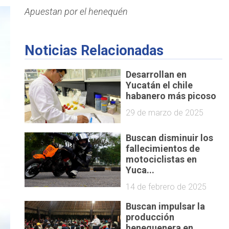
Apuestan por el henequén
Noticias Relacionadas
Desarrollan en
Yucatán el chile
habanero más picoso
29 de marzo de 2025
Buscan disminuir los
fallecimientos de
motociclistas en
Yuca...
14 de febrero de 2025
Buscan impulsar la
producción
henequenera en