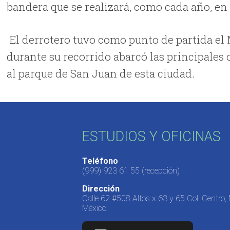
bandera que se realizará, como cada año, en
El derrotero tuvo como punto de partida el
durante su recorrido abarcó las principales 
al parque de San Juan de esta ciudad.
ESTUDIOS Y OFICINAS
Teléfono
(999) 923 61 55
(recepción)
Dirección
Calle 62 #508 Altos x 63 y 65 Col. Centro,
México.