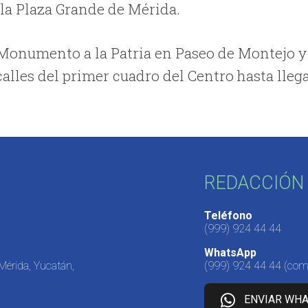
 la Plaza Grande de Mérida.
 Monumento a la Patria en Paseo de Montejo y
calles del primer cuadro del Centro
hasta lleg
REDACCIÓN 
Teléfono
(999) 924 44 44
WhatsApp
 Mérida, Yucatán,
(999) 924 44 44
(come
ENVIAR WH