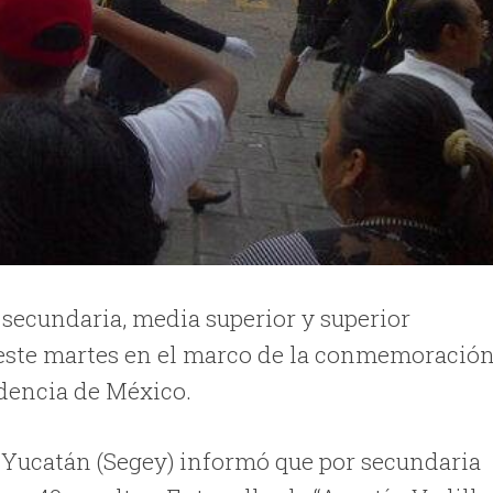
secundaria, media superior y superior
 este martes en el marco de
la conmemoració
ndencia de México.
 Yucatán (Segey) informó que por secundaria