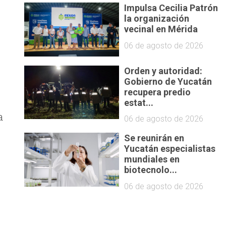
Impulsa Cecilia Patrón
la organización
vecinal en Mérida
06 de agosto de 2026
Orden y autoridad:
Gobierno de Yucatán
recupera predio
estat...
a
06 de agosto de 2026
Se reunirán en
Yucatán especialistas
mundiales en
biotecnolo...
06 de agosto de 2026