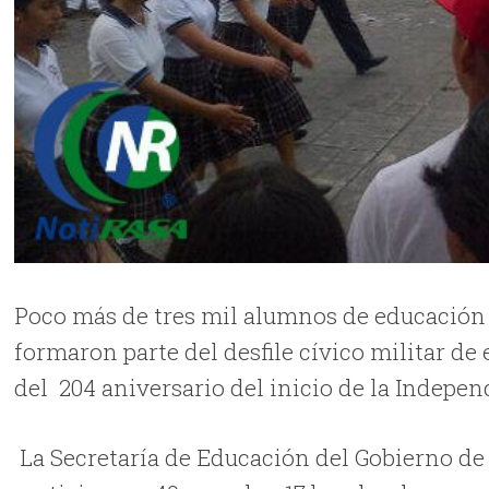
Poco más de tres mil alumnos de educación 
formaron parte del
desfile cívico militar de
del
204 aniversario del inicio de la Indepe
La Secretaría de Educación del Gobierno de