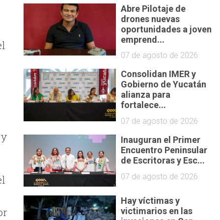
Abre Pilotaje de
drones nuevas
oportunidades a joven
emprend...
el
07 de agosto de 2026
Consolidan IMER y
Gobierno de Yucatán
o
alianza para
fortalece...
07 de agosto de 2026
 y
Inauguran el Primer
Encuentro Peninsular
de Escritoras y Esc...
07 de agosto de 2026
el
Hay víctimas y
or
victimarios en las