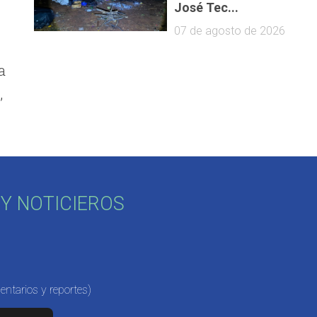
José Tec...
07 de agosto de 2026
a
,
Y NOTICIEROS
ntarios y reportes)