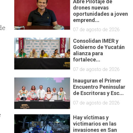
Abre Pilotaje de
drones nuevas
oportunidades a joven
emprend...
de
07 de agosto de 2026
Consolidan IMER y
Gobierno de Yucatán
alianza para
o
fortalece...
07 de agosto de 2026
Inauguran el Primer
Encuentro Peninsular
de Escritoras y Esc...
07 de agosto de 2026
e
Hay víctimas y
victimarios en las
invasiones en San