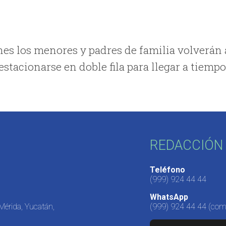
unes los menores y padres de familia volverán 
a estacionarse en doble fila para llegar a tiempo
REDACCIÓN 
Teléfono
(999) 924 44 44
WhatsApp
 Mérida, Yucatán,
(999) 924 44 44
(come