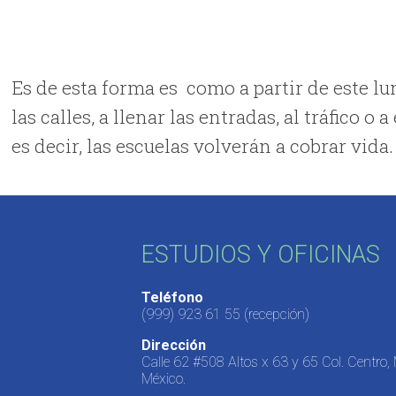
Es de esta forma es como a partir de este l
las calles, a llenar las entradas, al tráfico o 
es decir, las escuelas volverán a cobrar vida.
ESTUDIOS Y OFICINAS
Teléfono
(999) 923 61 55
(recepción)
Dirección
Calle 62 #508 Altos x 63 y 65 Col. Centro,
México.