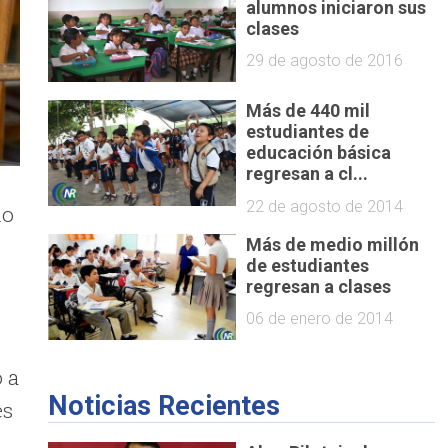
alumnos iniciaron sus
clases
29 de agosto de 2016
Más de 440 mil
estudiantes de
educación básica
regresan a cl...
22 de agosto de 2014
do
Más de medio millón
de estudiantes
regresan a clases
06 de enero de 2014
 a
Noticias Recientes
es