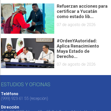
Refuerzan acciones para
certificar a Yucatán
como estado lib...
07 de agosto de 2026
#OrdenYAutoridad:
Aplica Renacimiento
Maya Estado de
Derecho...
07 de agosto de 2026
ESTUDIOS Y OFICINAS
Teléfono
(999) 923 61 55
(recepción)
Dirección