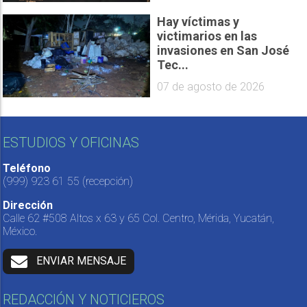
Hay víctimas y
victimarios en las
invasiones en San José
Tec...
07 de agosto de 2026
ESTUDIOS Y OFICINAS
Teléfono
(999) 923 61 55
(recepción)
Dirección
Calle 62 #508 Altos x 63 y 65 Col. Centro, Mérida, Yucatán,
México.
ENVIAR MENSAJE
REDACCIÓN Y NOTICIEROS