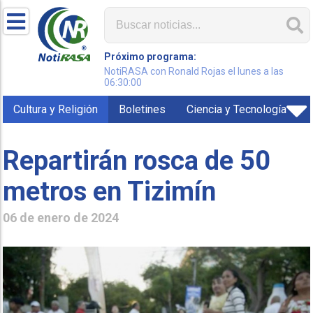
Próximo programa:
NotiRASA con Ronald Rojas el lunes a las
06:30:00
Cultura y Religión
Boletines
Ciencia y Tecnología
Repartirán rosca de 50
metros en Tizimín
06 de enero de 2024