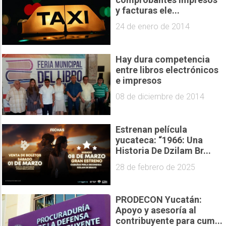
y facturas ele...
24 de enero de 2014
Hay dura competencia
entre libros electrónicos
e impresos
08 de diciembre de 2014
Estrenan película
yucateca: “1966: Una
Historia De Dzilam Br...
28 de febrero de 2025
PRODECON Yucatán:
Apoyo y asesoría al
contribuyente para cum...