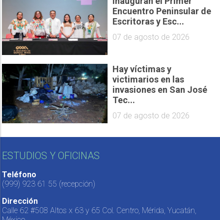
Inauguran el Primer
Encuentro Peninsular de
Escritoras y Esc...
07 de agosto de 2026
Hay víctimas y
victimarios en las
invasiones en San José
Tec...
07 de agosto de 2026
ESTUDIOS Y OFICINAS
Teléfono
(999) 923 61 55
(recepción)
Dirección
Calle 62 #508 Altos x 63 y 65 Col. Centro, Mérida, Yucatán,
México.