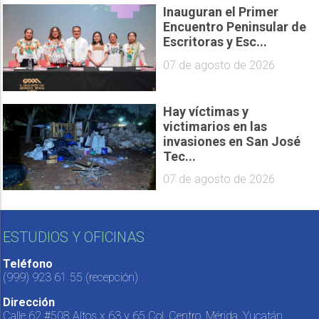
Inauguran el Primer
Encuentro Peninsular de
Escritoras y Esc...
07 de agosto de 2026
Hay víctimas y
victimarios en las
invasiones en San José
Tec...
07 de agosto de 2026
ESTUDIOS Y OFICINAS
Teléfono
(999) 923 61 55
(recepción)
Dirección
Calle 62 #508 Altos x 63 y 65 Col. Centro, Mérida, Yucatán,