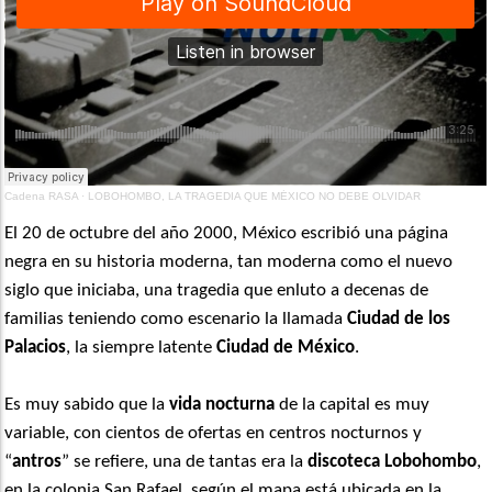
Cadena RASA
·
LOBOHOMBO, LA TRAGEDIA QUE MÉXICO NO DEBE OLVIDAR
El 20 de octubre del año 2000, México escribió una página
negra en su historia moderna, tan moderna como el nuevo
siglo que iniciaba, una tragedia que enluto a decenas de
familias teniendo como escenario la llamada
Ciudad de los
Palacios
, la siempre latente
Ciudad de México
.
Es muy sabido que la
vida nocturna
de la capital es muy
variable, con cientos de ofertas en centros nocturnos y
“
antros
” se refiere, una de tantas era la
discoteca Lobohombo
,
en la colonia San Rafael, según el mapa está ubicada en la