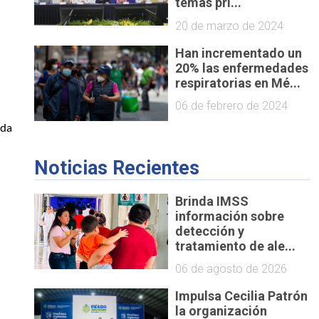
temas pri...
20 de marzo de 2024
Han incrementado un
20% las enfermedades
respiratorias en Mé...
06 de febrero de 2024
ada
Noticias Recientes
Brinda IMSS
información sobre
detección y
tratamiento de ale...
06 de agosto de 2026
Impulsa Cecilia Patrón
la organización