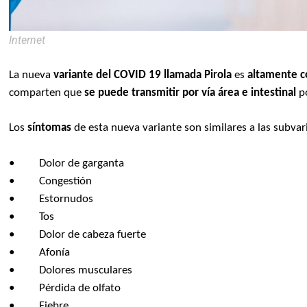
Internet
La nueva
variante del COVID 19 llamada Pirola
es
altamente c
comparten que
se puede transmitir por vía área e intestinal
po
Los
síntomas
de esta nueva variante son similares a las subvar
• Dolor de garganta
• Congestión
• Estornudos
• Tos
• Dolor de cabeza fuerte
• Afonía
• Dolores musculares
• Pérdida de olfato
• Fiebre