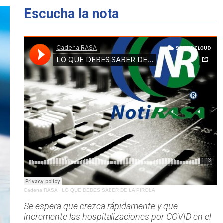
Escucha la nota
Cadena RASA
·
LO QUE DEBES SABER DE LA PIROLA
Se espera que crezca rápidamente y que
incremente las hospitalizaciones por COVID en el