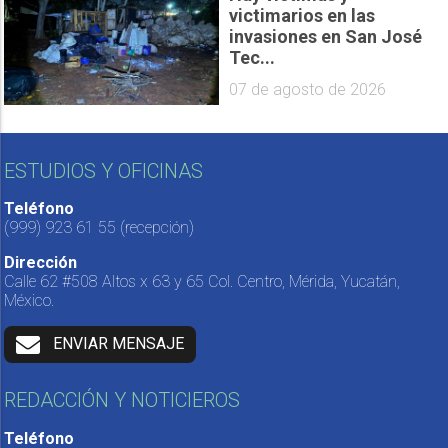
victimarios en las
invasiones en San José
Tec...
07 de agosto de 2026
ESTUDIOS Y OFICINAS
Teléfono
(999) 923 61 55
(recepción)
Dirección
Calle 62 #508 Altos x 63 y 65 Col. Centro, Mérida, Yucatán,
México.
ENVIAR MENSAJE
REDACCIÓN Y NOTICIEROS
Teléfono