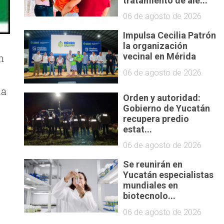
tratamiento de ale...
06 de agosto de 2026
Impulsa Cecilia Patrón
la organización
n
vecinal en Mérida
06 de agosto de 2026
ha
Orden y autoridad:
Gobierno de Yucatán
recupera predio
estat...
06 de agosto de 2026
y
Se reunirán en
Yucatán especialistas
mundiales en
biotecnolo...
06 de agosto de 2026