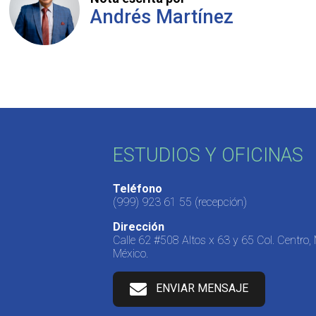
Andrés Martínez
ESTUDIOS Y OFICINAS
Teléfono
(999) 923 61 55
(recepción)
Dirección
Calle 62 #508 Altos x 63 y 65 Col. Centro,
México.
ENVIAR MENSAJE