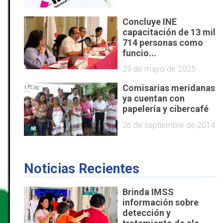
Concluye INE
capacitación de 13 mil
714 personas como
funcio...
29 de mayo de 2025
Comisarias meridanas
ya cuentan con
papelería y cibercafé
26 de septiembre de 2014
Noticias Recientes
Brinda IMSS
información sobre
detección y