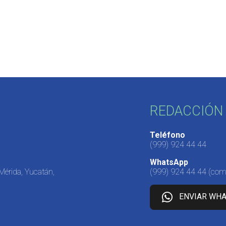
REDACCIÓN 
Teléfono
(999) 924 44 44
WhatsApp
 Mérida, Yucatán,
(999) 924 44 44
(come
ENVIAR WH