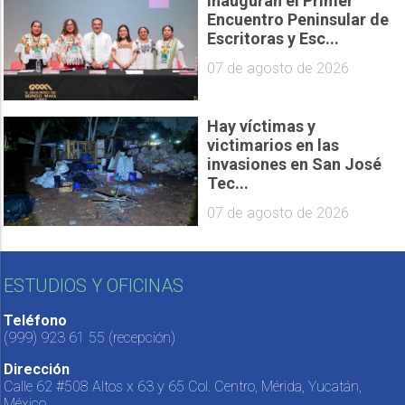
Inauguran el Primer
Encuentro Peninsular de
Escritoras y Esc...
07 de agosto de 2026
Hay víctimas y
victimarios en las
invasiones en San José
Tec...
07 de agosto de 2026
ESTUDIOS Y OFICINAS
Teléfono
(999) 923 61 55
(recepción)
Dirección
Calle 62 #508 Altos x 63 y 65 Col. Centro, Mérida, Yucatán,
México.