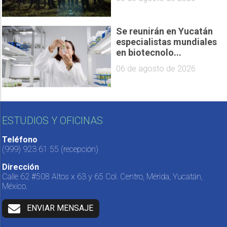
Se reunirán en Yucatán
especialistas mundiales
en biotecnolo...
06 de agosto de 2026
ESTUDIOS Y OFICINAS
Teléfono
(999) 923 61 55
(recepción)
Dirección
Calle 62 #508 Altos x 63 y 65 Col. Centro, Mérida, Yucatán,
México.
ENVIAR MENSAJE