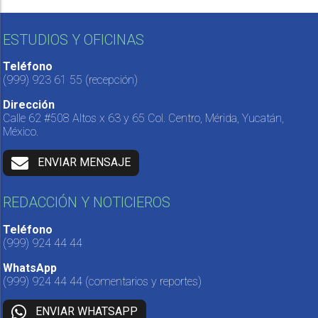
ESTUDIOS Y OFICINAS
Teléfono
(999) 923 61 55
(recepción)
Dirección
Calle 62 #508 Altos x 63 y 65 Col. Centro, Mérida, Yucatán,
México.
ENVIAR MENSAJE
REDACCIÓN Y NOTICIEROS
Teléfono
(999) 924 44 44
WhatsApp
(999) 924 44 44
(comentarios y reportes)
ENVIAR WHATSAPP