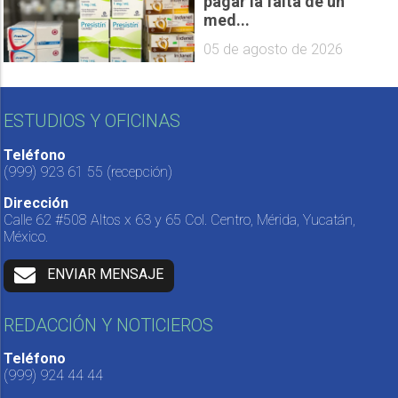
pagar la falta de un
med...
05 de agosto de 2026
ESTUDIOS Y OFICINAS
Teléfono
(999) 923 61 55
(recepción)
Dirección
Calle 62 #508 Altos x 63 y 65 Col. Centro, Mérida, Yucatán,
México.
ENVIAR MENSAJE
REDACCIÓN Y NOTICIEROS
Teléfono
(999) 924 44 44