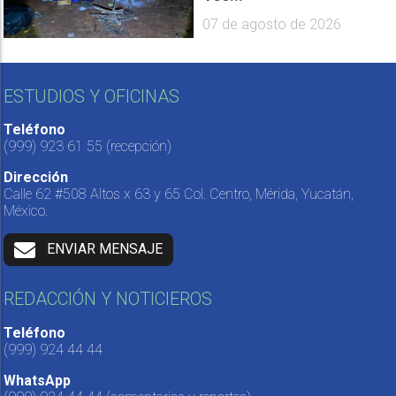
07 de agosto de 2026
ESTUDIOS Y OFICINAS
Teléfono
(999) 923 61 55
(recepción)
Dirección
Calle 62 #508 Altos x 63 y 65 Col. Centro, Mérida, Yucatán,
México.
ENVIAR MENSAJE
REDACCIÓN Y NOTICIEROS
Teléfono
(999) 924 44 44
WhatsApp