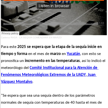
Cadena RASA
·
LA SEQUIA COMENZARÁ EN MARZO
Para este 
2025
se espera que la etapa de la sequía inicie en 
tiempo y forma
 en el mes de 
marzo
 en 
Yucatán
, con esto se 
pronostica un 
incremento en las temperaturas
, así lo indicó el 
meteorólogo del 
Comité Institucional para la Atención de 
Fenómenos Meteorológicos Extremos de la UADY
,
Juan 
Vázquez Montalvo
.
“Se espera que sea una sequía dentro de los parámetros 
normales de sequía con temperaturas de 40 hasta el mes de 