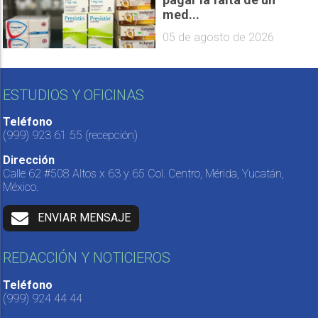
med...
05 de agosto de 2026
ESTUDIOS Y OFICINAS
Teléfono
(999) 923 61 55
(recepción)
Dirección
Calle 62 #508 Altos x 63 y 65 Col. Centro, Mérida, Yucatán,
México.
ENVIAR MENSAJE
REDACCIÓN Y NOTICIEROS
Teléfono
(999) 924 44 44