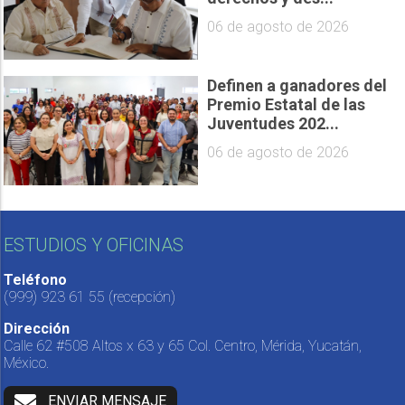
06 de agosto de 2026
Definen a ganadores del
Premio Estatal de las
Juventudes 202...
06 de agosto de 2026
ESTUDIOS Y OFICINAS
Teléfono
(999) 923 61 55
(recepción)
Dirección
Calle 62 #508 Altos x 63 y 65 Col. Centro, Mérida, Yucatán,
México.
ENVIAR MENSAJE