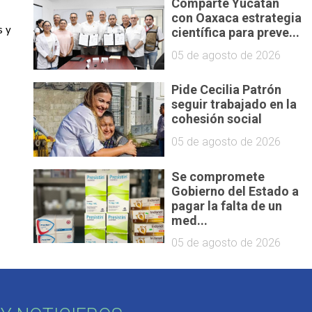
Comparte Yucatán
con Oaxaca estrategia
s y
científica para preve...
05 de agosto de 2026
Pide Cecilia Patrón
seguir trabajado en la
cohesión social
05 de agosto de 2026
Se compromete
Gobierno del Estado a
pagar la falta de un
med...
05 de agosto de 2026