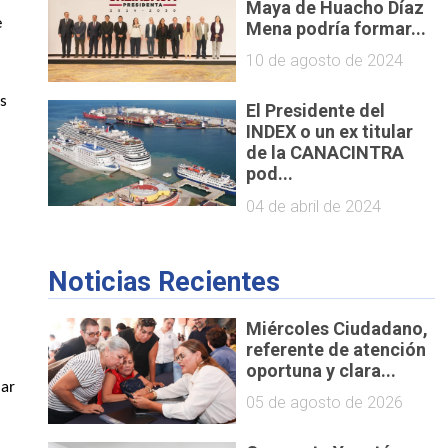
Maya de Huacho Díaz
e
Mena podría formar...
10 de agosto de 2024
os
El Presidente del
INDEX o un ex titular
de la CANACINTRA
pod...
04 de abril de 2024
o
Noticias Recientes
Miércoles Ciudadano,
referente de atención
oportuna y clara...
dar
05 de agosto de 2026