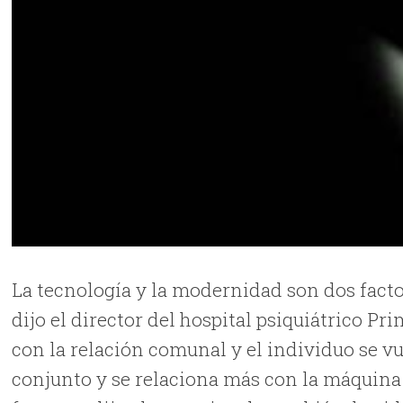
La tecnología y la modernidad son dos facto
dijo el director del hospital psiquiátrico 
con la relación comunal y el individuo se vu
conjunto y se relaciona más con la máquina