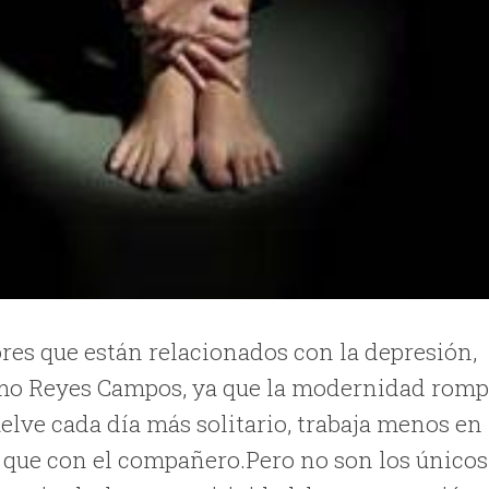
res que están relacionados con la depresión,
Primo Reyes Campos, ya que la modernidad rom
elve cada día más solitario, trabaja menos en
 que con el compañero.Pero no son los únicos