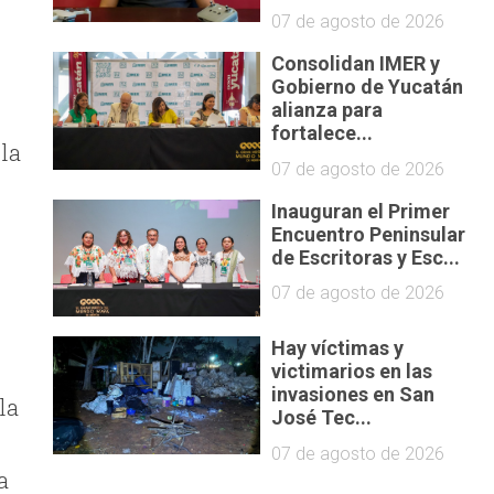
07 de agosto de 2026
Consolidan IMER y
Gobierno de Yucatán
alianza para
fortalece...
 la
07 de agosto de 2026
Inauguran el Primer
Encuentro Peninsular
de Escritoras y Esc...
07 de agosto de 2026
Hay víctimas y
victimarios en las
invasiones en San
la
José Tec...
07 de agosto de 2026
a