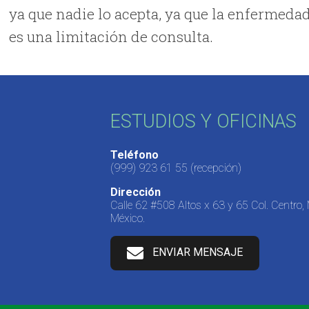
ya que nadie lo acepta, ya que la enfermed
es una limitación de consulta.
ESTUDIOS Y OFICINAS
Teléfono
(999) 923 61 55
(recepción)
Dirección
Calle 62 #508 Altos x 63 y 65 Col. Centro,
México.
ENVIAR MENSAJE