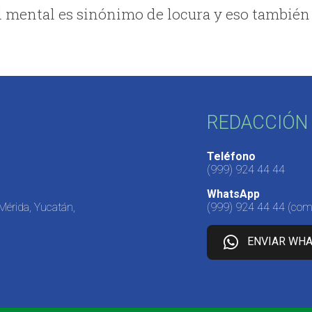
ad mental es sinónimo de locura y eso también
REDACCIÓN 
Teléfono
(999) 924 44 44
WhatsApp
 Mérida, Yucatán,
(999) 924 44 44
(come
ENVIAR WH