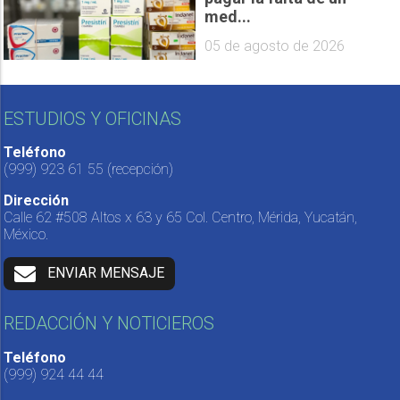
med...
05 de agosto de 2026
ESTUDIOS Y OFICINAS
Teléfono
(999) 923 61 55
(recepción)
Dirección
Calle 62 #508 Altos x 63 y 65 Col. Centro, Mérida, Yucatán,
México.
ENVIAR MENSAJE
REDACCIÓN Y NOTICIEROS
Teléfono
(999) 924 44 44