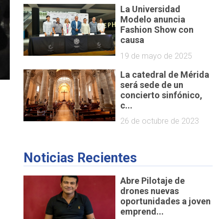
La Universidad
Modelo anuncia
Fashion Show con
causa
19 de mayo de 2025
La catedral de Mérida
será sede de un
concierto sinfónico,
c...
26 de octubre de 2023
Noticias Recientes
Abre Pilotaje de
drones nuevas
oportunidades a joven
emprend...