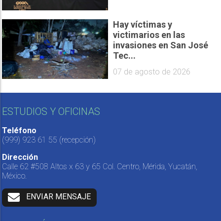
Hay víctimas y
victimarios en las
invasiones en San José
Tec...
07 de agosto de 2026
ESTUDIOS Y OFICINAS
Teléfono
(999) 923 61 55
(recepción)
Dirección
Calle 62 #508 Altos x 63 y 65 Col. Centro, Mérida, Yucatán,
México.
ENVIAR MENSAJE