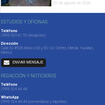
07 de agosto de 2026
ESTUDIOS Y OFICINAS
Teléfono
(999) 923 61 55
(recepción)
Dirección
Calle 62 #508 Altos x 63 y 65 Col. Centro, Mérida, Yucatán,
México.
ENVIAR MENSAJE
REDACCIÓN Y NOTICIEROS
Teléfono
(999) 924 44 44
WhatsApp
(999) 924 44 44
(comentarios y reportes)