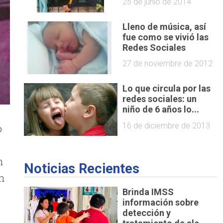
25 de junio de 2014
Lleno de música, así
fue como se vivió las
Redes Sociales
27 de noviembre de 2012
Lo que circula por las
redes sociales: un
niño de 6 años lo...
16 de diciembre de 2013
o
n
Noticias Recientes
on
Brinda IMSS
información sobre
detección y