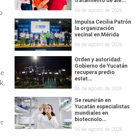
tratamiento de ale...
06 de agosto de 2026
o
Impulsa Cecilia Patrón
la organización
vecinal en Mérida
l
06 de agosto de 2026
Orden y autoridad:
Gobierno de Yucatán
de
recupera predio
estat...
k,
06 de agosto de 2026
Se reunirán en
Yucatán especialistas
mundiales en
biotecnolo...
er
06 de agosto de 2026