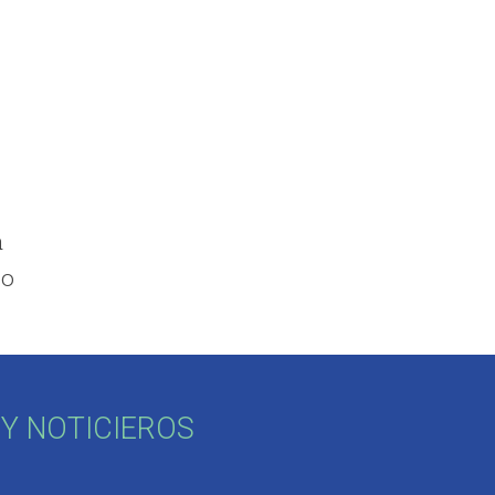
a
do
Y NOTICIEROS