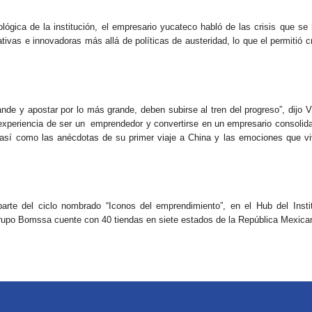
ógica de la institución, el empresario yucateco habló de las crisis que se
ivas e innovadoras más allá de políticas de austeridad, lo que el permitió c
de y apostar por lo más grande, deben subirse al tren del progreso”, dijo V
 experiencia de ser un emprendedor y convertirse en un empresario consolid
o, así como las anécdotas de su primer viaje a China y las emociones que v
rte del ciclo nombrado “Iconos del emprendimiento”, en el Hub del Insti
rupo Bomssa cuente con 40 tiendas en siete estados de la República Mexica