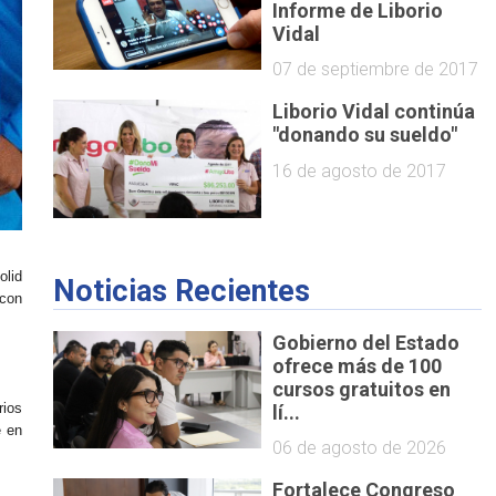
Informe de Liborio
Vidal
07 de septiembre de 2017
Liborio Vidal continúa
"donando su sueldo"
16 de agosto de 2017
olid
Noticias Recientes
 con
Gobierno del Estado
ofrece más de 100
cursos gratuitos en
rios
lí...
e en
06 de agosto de 2026
Fortalece Congreso