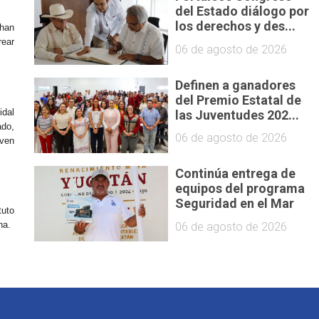
del Estado diálogo por
los derechos y des...
 han
rear
06 de agosto de 2026
Definen a ganadores
del Premio Estatal de
idal
las Juventudes 202...
ado,
06 de agosto de 2026
iven
Continúa entrega de
equipos del programa
Seguridad en el Mar
tuto
na.
06 de agosto de 2026