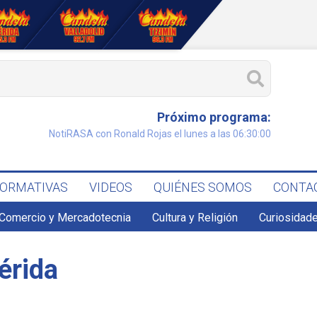
Próximo programa:
NotiRASA con Ronald Rojas el lunes a las 06:30:00
FORMATIVAS
VIDEOS
QUIÉNES SOMOS
CONTA
Comercio y Mercadotecnia
Cultura y Religión
Curiosidade
érida