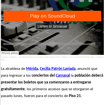
Cadena RASA
·
COMIENZAN A ENTREGAR BOLETOS PARA LOS CONCIERTOS DEL CARNA
VAL
La alcaldesa de 
Mérida
,
Cecilia Patrón Laviada
, anunció que 
para ingresar a los
 conciertos del 
Carnaval
 la 
población deberá 
presentar los boletos que ya comenzaron a entregarse 
gratuitamente
, los primeros accesos que se otorgaron el 
pasado lunes, fueron para el concierto de 
Piso 21
.