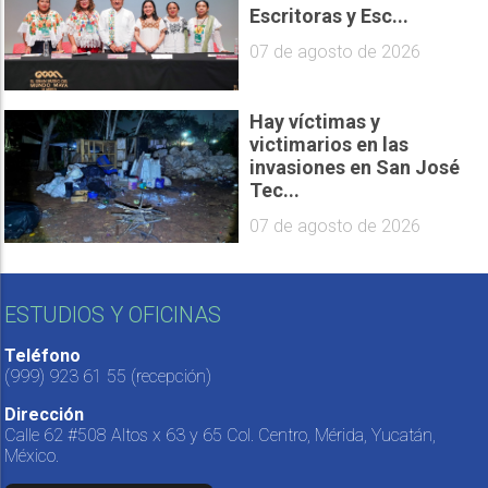
Escritoras y Esc...
07 de agosto de 2026
Hay víctimas y
victimarios en las
invasiones en San José
Tec...
07 de agosto de 2026
ESTUDIOS Y OFICINAS
Teléfono
(999) 923 61 55
(recepción)
Dirección
Calle 62 #508 Altos x 63 y 65 Col. Centro, Mérida, Yucatán,
México.