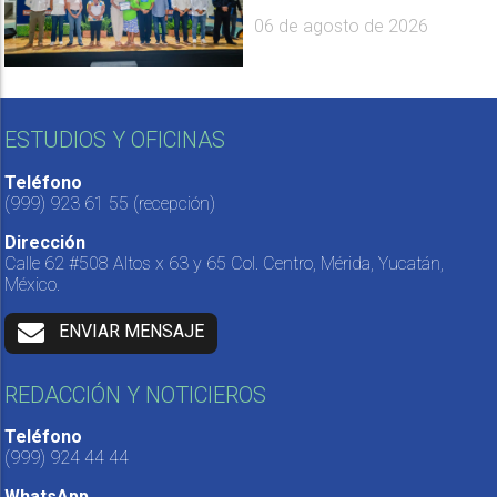
06 de agosto de 2026
ESTUDIOS Y OFICINAS
Teléfono
(999) 923 61 55
(recepción)
Dirección
Calle 62 #508 Altos x 63 y 65 Col. Centro, Mérida, Yucatán,
México.
ENVIAR MENSAJE
REDACCIÓN Y NOTICIEROS
Teléfono
(999) 924 44 44
WhatsApp