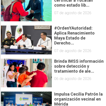
certificar a Yucatán
como estado lib...
07 de agosto de 2026
#OrdenYAutoridad:
Aplica Renacimiento
Maya Estado de
Derecho...
07 de agosto de 2026
Brinda IMSS información
sobre detección y
tratamiento de ale...
06 de agosto de 2026
Impulsa Cecilia Patrón la
organización vecinal en
Mérida