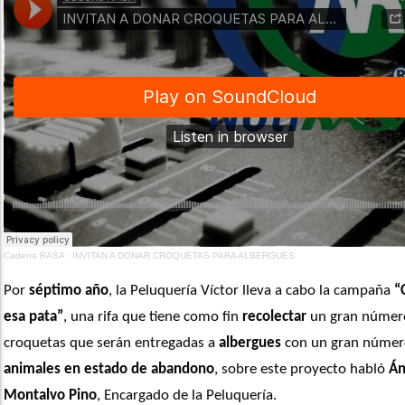
Cadena RASA
·
INVITAN A DONAR CROQUETAS PARA ALBERGUES
Por 
séptimo año
, la Peluquería Víctor lleva a cabo la campaña 
“
esa pata”
, una rifa que tiene como fin
 recolectar
 un gran número
croquetas que serán entregadas a 
albergues
animales en estado de abandono
, sobre este proyecto habló 
Án
Montalvo Pino
, Encargado de la Peluquería. 