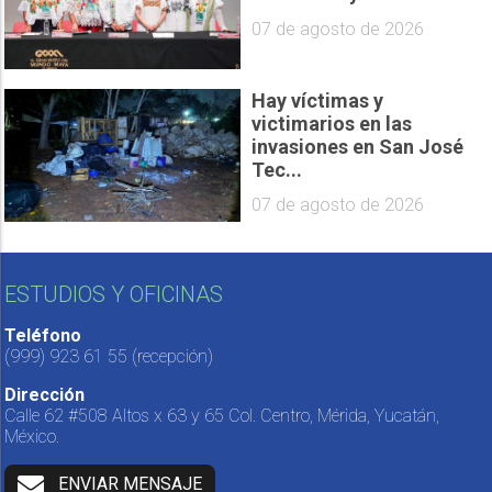
07 de agosto de 2026
Hay víctimas y
victimarios en las
invasiones en San José
Tec...
07 de agosto de 2026
ESTUDIOS Y OFICINAS
Teléfono
(999) 923 61 55
(recepción)
Dirección
Calle 62 #508 Altos x 63 y 65 Col. Centro, Mérida, Yucatán,
México.
ENVIAR MENSAJE