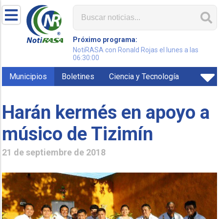
Próximo programa:
NotiRASA con Ronald Rojas el lunes a las
06:30:00
Municipios
Boletines
Ciencia y Tecnología
Harán kermés en apoyo a
músico de Tizimín
21 de septiembre de 2018