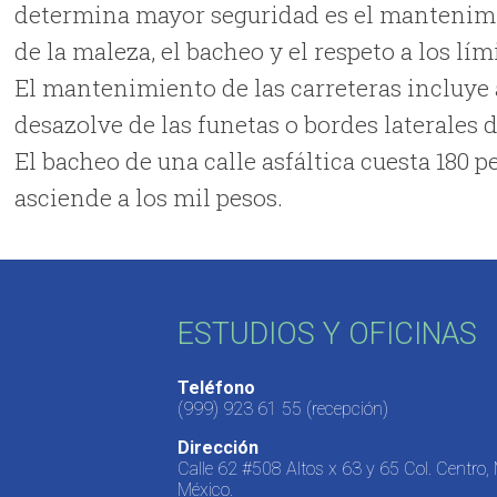
determina mayor seguridad es el mantenimien
de la maleza, el bacheo y el respeto a los lí
El mantenimiento de las carreteras incluye 
desazolve de las funetas o bordes laterales d
El bacheo de una calle asfáltica cuesta 180 
asciende a los mil pesos.
ESTUDIOS Y OFICINAS
Teléfono
(999) 923 61 55
(recepción)
Dirección
Calle 62 #508 Altos x 63 y 65 Col. Centro,
México.