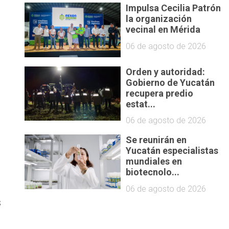
Impulsa Cecilia Patrón
la organización
vecinal en Mérida
06 de agosto de 2026
Orden y autoridad:
Gobierno de Yucatán
recupera predio
estat...
06 de agosto de 2026
Se reunirán en
Yucatán especialistas
mundiales en
biotecnolo...
06 de agosto de 2026
s