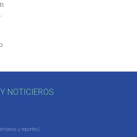
ón
.
o
Y NOTICIEROS
ntarios y reportes)