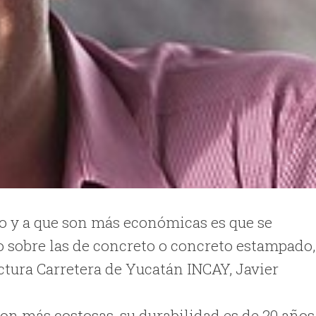
o y a que son más económicas es que se
co sobre las de concreto o concreto estampado,
uctura Carretera de Yucatán INCAY, Javier
son más costosas, su durabilidad es de 20 años