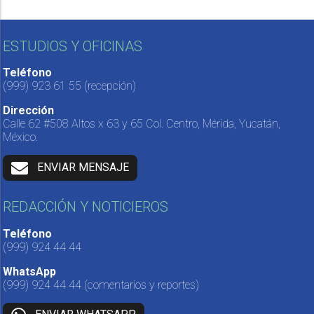
ESTUDIOS Y OFICINAS
Teléfono
(999) 923 61 55
(recepción)
Dirección
Calle 62 #508 Altos x 63 y 65 Col. Centro, Mérida, Yucatán,
México.
ENVIAR MENSAJE
REDACCIÓN Y NOTICIEROS
Teléfono
(999) 924 44 44
WhatsApp
(999) 924 44 44
(comentarios y reportes)