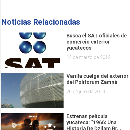
Noticias Relacionadas
Busca el SAT oficiales de
comercio exterior
yucatecos
15 de marzo de 2012
Varilla cuelga del exterior
del Poliforum Zamná
20 de julio de 2018
Estrenan película
yucateca: “1966: Una
Historia De Dzilam Br...