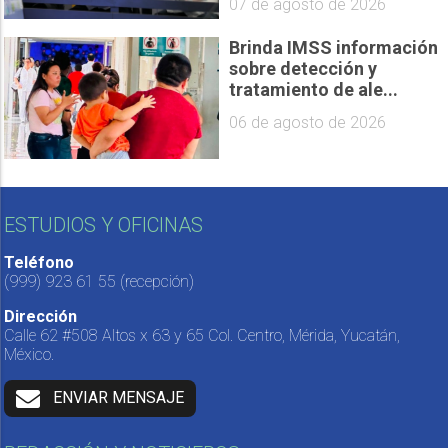
07 de agosto de 2026
Brinda IMSS información
sobre detección y
tratamiento de ale...
06 de agosto de 2026
ESTUDIOS Y OFICINAS
Teléfono
(999) 923 61 55
(recepción)
Dirección
Calle 62 #508 Altos x 63 y 65 Col. Centro, Mérida, Yucatán,
México.
ENVIAR MENSAJE