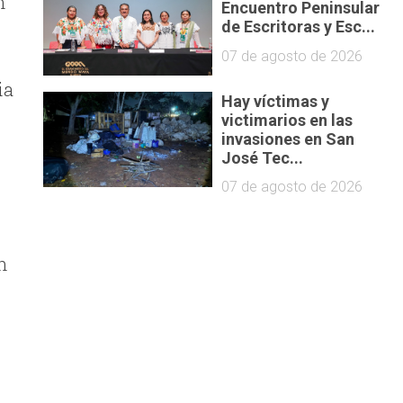
n
Encuentro Peninsular
de Escritoras y Esc...
07 de agosto de 2026
ia
Hay víctimas y
victimarios en las
invasiones en San
José Tec...
07 de agosto de 2026
n