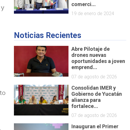
comerci...
 y
19 de enero de 2024
Noticias Recientes
Abre Pilotaje de
drones nuevas
oportunidades a joven
emprend...
07 de agosto de 2026
Consolidan IMER y
to
Gobierno de Yucatán
alianza para
fortalece...
07 de agosto de 2026
Inauguran el Primer