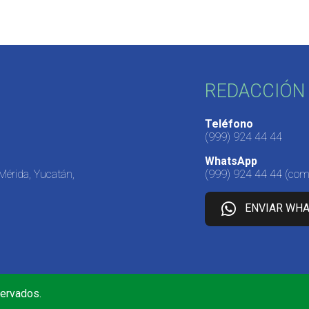
REDACCIÓN 
Teléfono
(999) 924 44 44
WhatsApp
 Mérida, Yucatán,
(999) 924 44 44
(come
ENVIAR WH
servados.