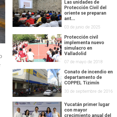
Las unidades de
Protección Civil del
oriente se preparan
ant...
03 de junio de 2025
Protección civil
implementa nuevo
simulacro en
Valladolid
o
07 de mayo de 2018
e
Conato de incendio en
departamento de
COPPEL Tizimín
30 de septiembre de 2016
Yucatán primer lugar
con mayor
crecimiento anual del