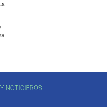
cia
n
ra
Y NOTICIEROS