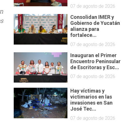
07 de agosto de 2026
on
Consolidan IMER y
as
Gobierno de Yucatán
alianza para
fortalece...
07 de agosto de 2026
Inauguran el Primer
s
Encuentro Peninsular
de Escritoras y Esc...
07 de agosto de 2026
Hay víctimas y
victimarios en las
invasiones en San
José Tec...
07 de agosto de 2026