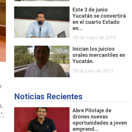
Este 3 de junio
Yucatán se convertirá
en el cuarto Estado
en...
28 de mayo de 2014
Inician los juicios
orales mercantiles en
Yucatán.
28 de junio de 2013
o
Noticias Recientes
n,
Abre Pilotaje de
",
drones nuevas
oportunidades a joven
emprend...