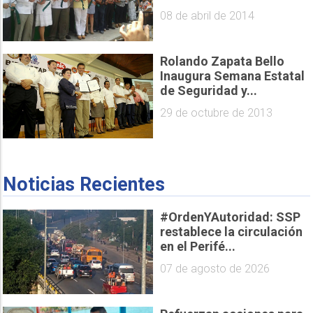
08 de abril de 2014
Rolando Zapata Bello
Inaugura Semana Estatal
de Seguridad y...
29 de octubre de 2013
Noticias Recientes
#OrdenYAutoridad: SSP
restablece la circulación
en el Perifé...
07 de agosto de 2026