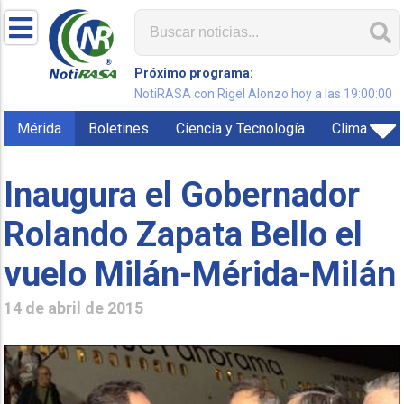
Próximo programa:
NotiRASA con Rigel Alonzo hoy a las 19:00:00
Mérida
Boletines
Ciencia y Tecnología
Clima
Inaugura el Gobernador
Rolando Zapata Bello el
vuelo Milán-Mérida-Milán
14 de abril de 2015