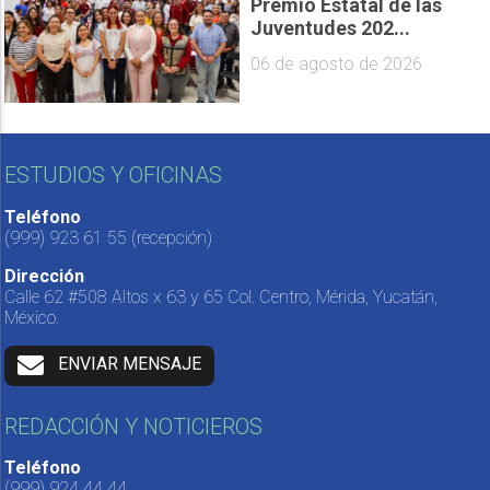
Premio Estatal de las
Juventudes 202...
06 de agosto de 2026
ESTUDIOS Y OFICINAS
Teléfono
(999) 923 61 55
(recepción)
Dirección
Calle 62 #508 Altos x 63 y 65 Col. Centro, Mérida, Yucatán,
México.
ENVIAR MENSAJE
REDACCIÓN Y NOTICIEROS
Teléfono
(999) 924 44 44