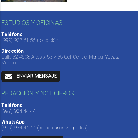
ESTUDIOS Y OFICINAS
Teléfono
(999) 923 61 55
(recepción)
Dirección
Calle 62 #508 Altos x 63 y 65 Col. Centro, Mérida, Yucatán,
México.
ENVIAR MENSAJE
REDACCIÓN Y NOTICIEROS
Teléfono
(999) 924 44 44
WhatsApp
(999) 924 44 44
(comentarios y reportes)